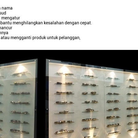
an nama
sud
n mengatur
embantu menghilangkan kesalahan dengan cepat.
hancur
annya
 atau mengganti produk untuk pelanggan,