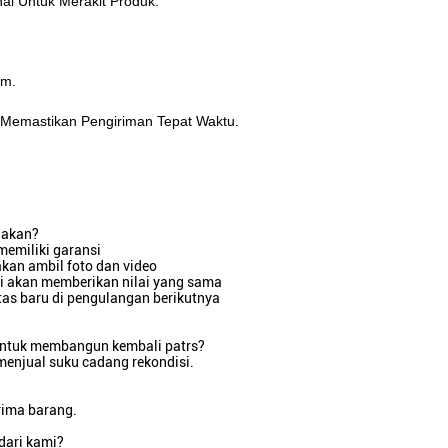
al Untuk Merakit Produk.
um.
Memastikan Pengiriman Tepat Waktu.
iakan?
memiliki garansi
akan ambil foto dan video
mi akan memberikan nilai yang sama
tas baru di pengulangan berikutnya
 untuk membangun kembali patrs?
menjual suku cadang rekondisi.
rima barang.
dari kami?