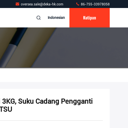
oversea.sale@deka-hk.com
86-755-33978058
Kutipan
Indonesian
i 3KG, Suku Cadang Pengganti
ATSU