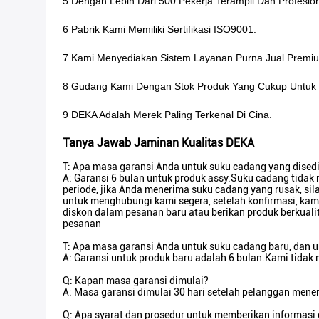
5 Dengan Lebih Dari 500 Pekerja Terampil Dan Profesion
6 Pabrik Kami Memiliki Sertifikasi ISO9001.
7 Kami Menyediakan Sistem Layanan Purna Jual Premi
8 Gudang Kami Dengan Stok Produk Yang Cukup Untuk 
9 DEKA Adalah Merek Paling Terkenal Di Cina.
Tanya Jawab Jaminan Kualitas DEKA
T: Apa masa garansi Anda untuk suku cadang yang dised
A: Garansi 6 bulan untuk produk assy.Suku cadang tidak 
periode, jika Anda menerima suku cadang yang rusak, sil
untuk menghubungi kami segera, setelah konfirmasi, ka
diskon dalam pesanan baru atau berikan produk berkuali
pesanan
T: Apa masa garansi Anda untuk suku cadang baru, dan
A: Garansi untuk produk baru adalah 6 bulan.Kami tidak 
Q: Kapan masa garansi dimulai?
A: Masa garansi dimulai 30 hari setelah pelanggan mene
Q: Apa syarat dan prosedur untuk memberikan informasi 