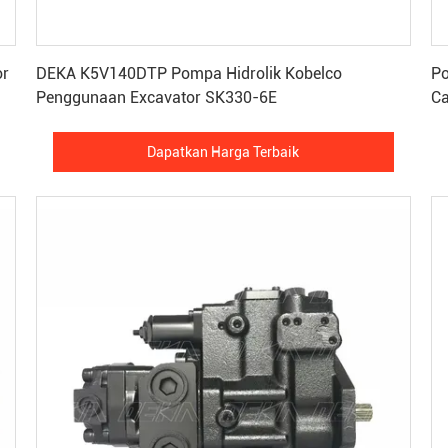
Dapatkan Harga Terbaik
or
DEKA K5V140DTP Pompa Hidrolik Kobelco
Po
Penggunaan Excavator SK330-6E
C
Dapatkan Harga Terbaik