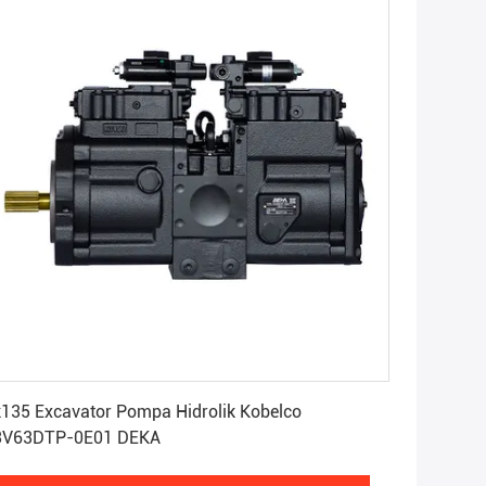
Dapatkan Harga Terbaik
135 Excavator Pompa Hidrolik Kobelco
3V63DTP-0E01 DEKA