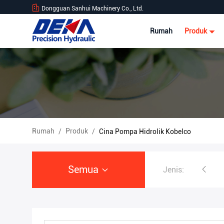
Dongguan Sanhui Machinery Co., Ltd.
Rumah
Produk
Rumah
Produk
/
/
Cina Pompa Hidrolik Kobelco
Semua
Jenis:
Pompa Hidrolik Excavator