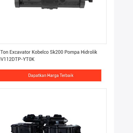
Dapatkan Harga Terbaik
Ton Excavator Kobelco Sk200 Pompa Hidrolik
3V112DTP-YT0K
Dapatkan Harga Terbaik