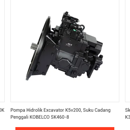
Dapatkan Harga Terbaik
0K
Pompa Hidrolik Excavator K5v200, Suku Cadang
Sk
Penggali KOBELCO SK460-8
K