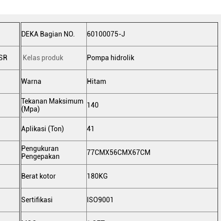
DEKA Bagian NO.
60100075-J
SR
Kelas produk
Pompa hidrolik
Warna
Hitam
Tekanan Maksimum
140
(Mpa)
Aplikasi (Ton)
41
Pengukuran
77CMX56CMX67CM
Pengepakan
Berat kotor
180KG
Sertifikasi
ISO9001