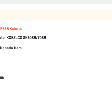
SP36B Kobelco
avator KOBELCO SK60SR/70SR
n Kepada Kami
lik