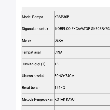
Model Pompa
K3SP36B
Digunakan untuk
KOBELCO EXCAVATOR SK60SR/70
Merek
DEKA
Tempat asal
CINA
Jumlah gigi (T)
16
Ukuran produk
69*69*74CM
Berat bersih
154KG
Metode Pengepakan
KOTAK KAYU