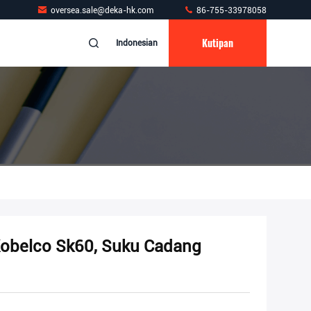
oversea.sale@deka-hk.com
86-755-33978058
Kutipan
Indonesian
obelco Sk60, Suku Cadang