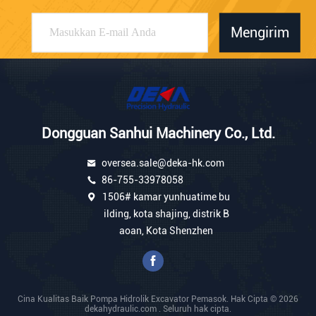
Mengirim
Dongguan Sanhui Machinery Co., Ltd.
oversea.sale@deka-hk.com
86-755-33978058
1506# kamar yunhuatime bu
ilding, kota shajing, distrik B
aoan, Kota Shenzhen
Cina Kualitas Baik Pompa Hidrolik Excavator Pemasok. Hak Cipta © 2026
dekahydraulic.com . Seluruh hak cipta.