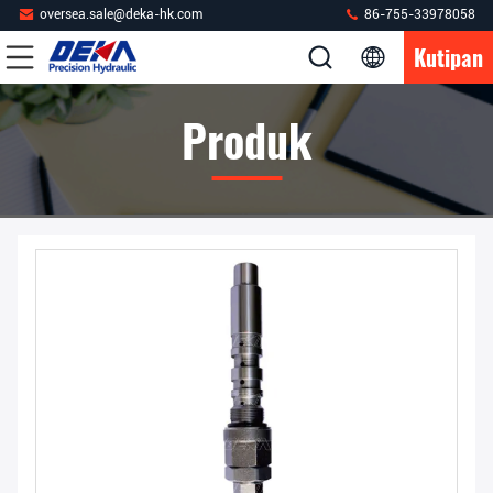
oversea.sale@deka-hk.com
86-755-33978058
Kutipan
Produk