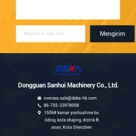
Mengirim
Dongguan Sanhui Machinery Co., Ltd.
oversea.sale@deka-hk.com
86-755-33978058
1506# kamar yunhuatime bu
ilding, kota shajing, distrik B
aoan, Kota Shenzhen