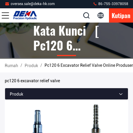
oversea.sale@deka-hk.com
86-755-33978058
Kutipan
Kata Kunci [
Pc120 6
Excavator
/
/
Pc120 6 Excavator Relief Valve Online Produse
Rumah
Produk
Relief Valve ]
pc120 6 excavator relief valve
Cocok 7
Produk
Produk