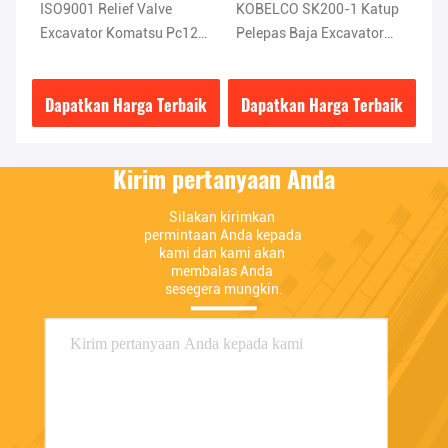
l
ISO9001 Relief Valve
KOBELCO SK200-1 Katup
St
Excavator Komatsu Pc120
Pelepas Baja Excavator
Bo
1
Bagian 708-2L-04523
2436V1306F2
K
ik
Dapatkan Harga Terbaik
Dapatkan Harga Terbaik
D
Kirim pertanyaan Anda
Silakan kirimkan 
permintaan Anda kepada 
kami dan kami akan 
membalas Anda 
sesegera mungkin.