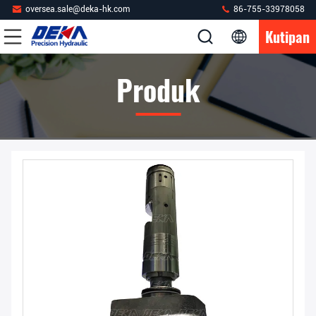
oversea.sale@deka-hk.com
86-755-33978058
Kutipan
Produk