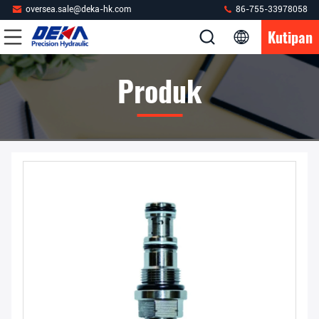
oversea.sale@deka-hk.com
86-755-33978058
Kutipan
Produk