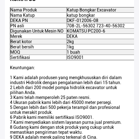
Nama Produk
Katup Bongkar Excavator
Nama Katup
katup bongkar
DEKA PN
DKF-012006-08
PN asli
708-2L-56302 723-40-56302
Digunakan Untuk Mesin NO
KOMATSU PC200-6
Merek
DEKA
Berat kotor
2kg
Berat bersih
1kg
MOQ
1 buah
Sertifikasi
ISO9001
Keuntungan:
1 Kami adalah produsen yang mengkhususkan diri dalam
industri Hidrolik dengan pengalaman lebih dari 15 tahun.
2 Lebih dari 200 model pompa hidrolik excavator untuk
pilihan Anda.
3 Kami telah memperoleh 25 paten resmi.
4 Ukuran pabrik kami lebih dari 45000 meter persegi.
5 Dengan lebih dari 500 pekerja terampil dan profesional
untuk merakit produk.
6 Pabrik kami memiliki sertifikasi ISO9001.
7 Kami menyediakan sistem layanan purna jual premium.
8 Gudang kami dengan stok produk yang cukup untuk
memastikan pengiriman tepat waktu.
9 DEKA adalah merek paling terkenal di Cina.