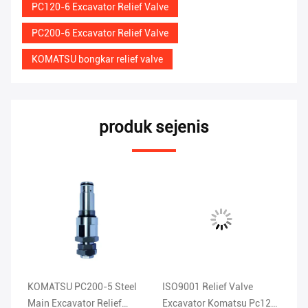
PC120-6 Excavator Relief Valve
PC200-6 Excavator Relief Valve
KOMATSU bongkar relief valve
produk sejenis
e
KOMATSU PC200-5 Steel
ISO9001 Relief Valve
KO
Main Excavator Relief
Excavator Komatsu Pc120
Pe