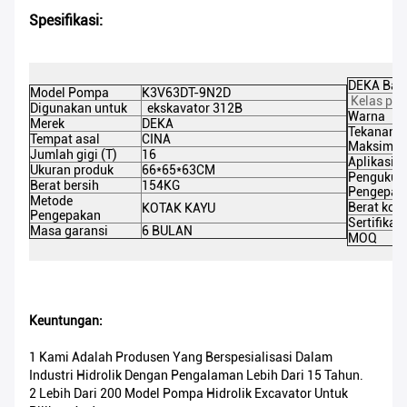
Spesifikasi:
DEKA Bag
Model Pompa
K3V63DT-9N2D
Kelas pro
Digunakan untuk
ekskavator 312B
Warna
Merek
DEKA
Tekanan
Tempat asal
CINA
Maksimum
Jumlah gigi (T)
16
Aplikasi (
Ukuran produk
66*65*63CM
Pengukur
Berat bersih
154KG
Pengepak
Metode
Berat koto
KOTAK KAYU
Pengepakan
Sertifikasi
Masa garansi
6 BULAN
MOQ
Keuntungan:
1 Kami Adalah Produsen Yang Berspesialisasi Dalam
Industri Hidrolik Dengan Pengalaman Lebih Dari 15 Tahun.
2 Lebih Dari 200 Model Pompa Hidrolik Excavator Untuk