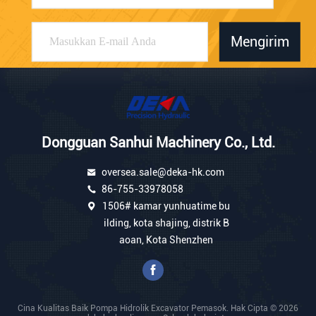
Mengirim
Dongguan Sanhui Machinery Co., Ltd.
oversea.sale@deka-hk.com
86-755-33978058
1506# kamar yunhuatime bu
ilding, kota shajing, distrik B
aoan, Kota Shenzhen
Cina Kualitas Baik Pompa Hidrolik Excavator Pemasok. Hak Cipta © 2026