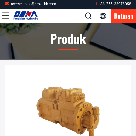
oversea.sale@deka-hk.com
86-755-33978058
Kutipan
Produk