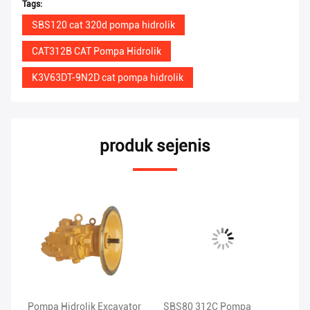
Tags:
SBS120 cat 320d pompa hidrolik
CAT312B CAT Pompa Hidrolik
K3V63DT-9N2D cat pompa hidrolik
produk sejenis
Pompa Hidrolik Excavator
SBS80 312C Pompa
Po