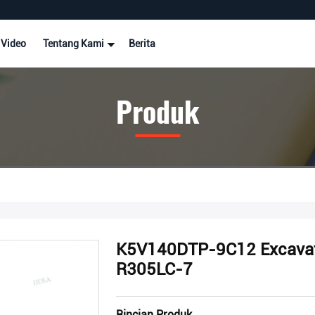
Video
Tentang Kami
Berita
Produk
K5V140DTP-9C12 Excavat
R305LC-7
Rincian Produk