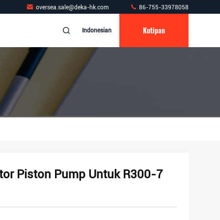
oversea.sale@deka-hk.com
86-755-33978058
Kutipan
Indonesian
or Piston Pump Untuk R300-7