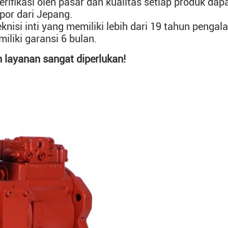
erifikasi oleh pasar dan kualitas setiap produk da
mpor dari Jepang.
eknisi inti yang memiliki lebih dari 19 tahun peng
iki garansi 6 bulan.
 layanan sangat diperlukan!