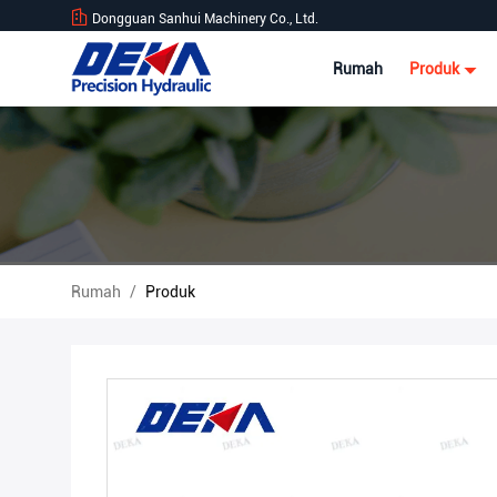
Dongguan Sanhui Machinery Co., Ltd.
Rumah
Produk
Rumah
/
Produk