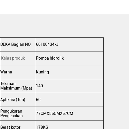
DEKA Bagian NO.
60100434-J
Kelas produk
Pompa hidrolik
Warna
Kuning
Tekanan
140
Maksimum (Mpa)
Aplikasi (Ton)
60
Pengukuran
77CMX56CMX67CM
Pengepakan
Berat kotor
178KG