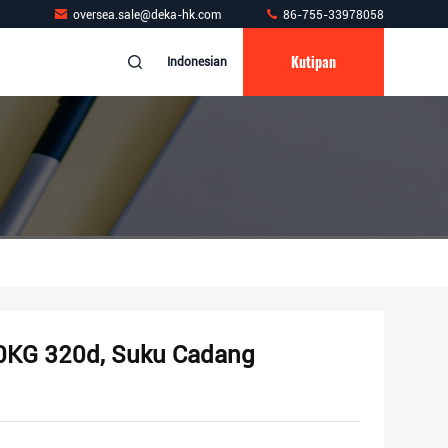
oversea.sale@deka-hk.com
86-755-33978058
Kutipan
Indonesian
60KG 320d, Suku Cadang