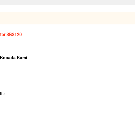
ator SBS120
n Kepada Kami
lik