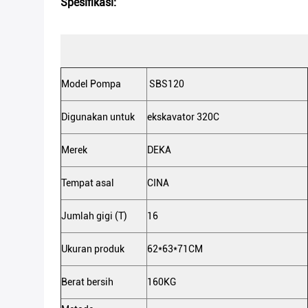
Spesifikasi:
Model Pompa
SBS120
Digunakan untuk
ekskavator 320C
Merek
DEKA
Tempat asal
CINA
Jumlah gigi (T)
16
Ukuran produk
62*63*71CM
Berat bersih
160KG