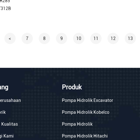
SR285
T312B
<
7
8
9
10
11
12
13
ang
Produk
 Perusahaan
Pompa Hidrolik Excavator
rik
Pompa Hidrolik Kobelco
 Kualitas
Pompa Hidrolik
i Kami
Pompa Hidrolik Hitachi