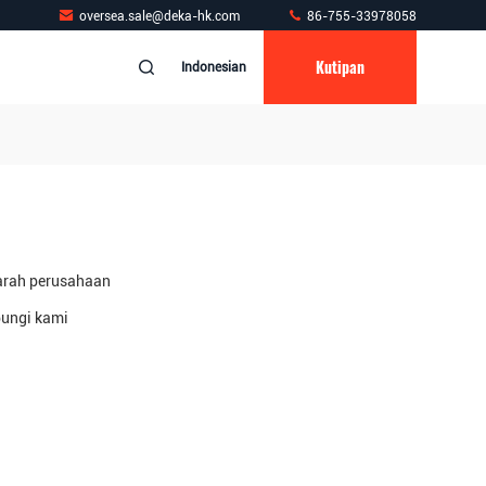
oversea.sale@deka-hk.com
86-755-33978058
Kutipan
Indonesian
arah perusahaan
ungi kami