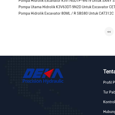
Pompa Hidrolik Excavator K5V140DTP-9N19 Untuk SANY 
Pompa Utama Hidrolik K3V63DT-9N2D Untuk Excavator CE
Pompa Hidrolik Excavator 80ML / R SBS80 Untuk CAT312C
<<
Tent
Profil
Tur Pab
Kontrol
Hubung