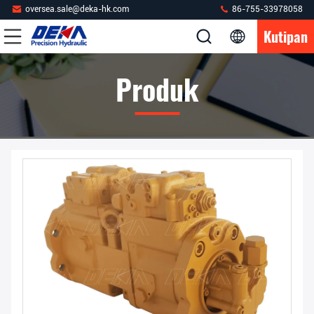
oversea.sale@deka-hk.com
86-755-33978058
Kutipan
Produk