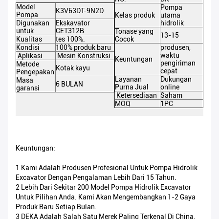
Model
Pompa
K3V63DT-9N2D
Pompa
Kelas produk
utama
Digunakan
Ekskavator
hidrolik
untuk
CET312B
Tonase yang
13-15
Kualitas
tes 100%.
Cocok
Kondisi
100% produk baru
produsen,
waktu
Aplikasi
Mesin Konstruksi
Keuntungan
pengiriman
Metode
Kotak kayu
cepat
Pengepakan
Layanan
Dukungan
Masa
6 BULAN
Purna Jual
online
garansi
Ketersediaan
Saham
MOQ
1PC
Keuntungan:
1 Kami Adalah Produsen Profesional Untuk Pompa Hidrolik
Excavator Dengan Pengalaman Lebih Dari 15 Tahun.
2 Lebih Dari Sekitar 200 Model Pompa Hidrolik Excavator
Untuk Pilihan Anda. Kami Akan Mengembangkan 1-2 Gaya
Produk Baru Setiap Bulan.
3 DEKA Adalah Salah Satu Merek Paling Terkenal Di China,