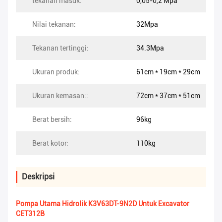
tekanan masuk:
0,05-0,2 Mpa
Nilai tekanan:
32Mpa
Tekanan tertinggi:
34.3Mpa
Ukuran produk:
61cm * 19cm * 29cm
Ukuran kemasan::
72cm * 37cm * 51cm
Berat bersih:
96kg
Berat kotor:
110kg
Deskripsi
Pompa Utama Hidrolik K3V63DT-9N2D Untuk Excavator
CET312B