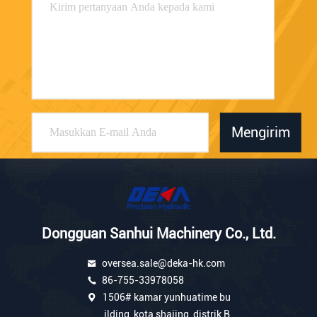
Mengirim
Dongguan Sanhui Machinery Co., Ltd.
oversea.sale@deka-hk.com
86-755-33978058
1506# kamar yunhuatime bu
ilding, kota shajing, distrik B