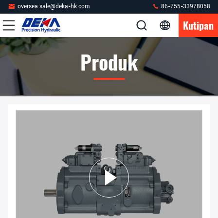
oversea.sale@deka-hk.com
86-755-33978058
Kutipan
Produk