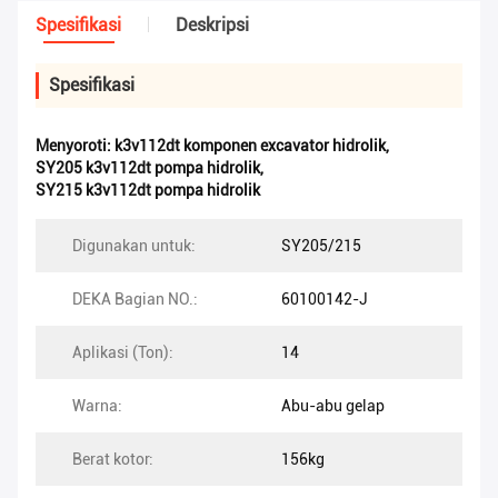
Spesifikasi
Deskripsi
Spesifikasi
Menyoroti:
k3v112dt komponen excavator hidrolik
,
SY205 k3v112dt pompa hidrolik
,
SY215 k3v112dt pompa hidrolik
Digunakan untuk:
SY205/215
DEKA Bagian NO.:
60100142-J
Aplikasi (Ton):
14
Warna:
Abu-abu gelap
Berat kotor:
156kg