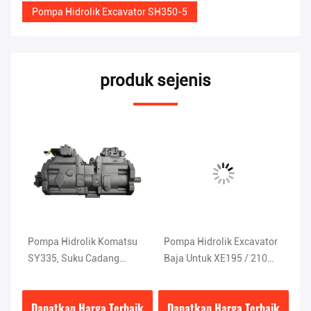
Pompa Hidrolik Excavator SH350-5
produk sejenis
Pompa Hidrolik Komatsu
Pompa Hidrolik Excavator
Po
SY335, Suku Cadang
Baja Untuk XE195 / 210
Me
Hidrolik Excavator DEKA
K3V112DT-9NC9
Ex
K5V200DTH-9N1H
ik
Dapatkan Harga Terbaik
Dapatkan Harga Terbaik
D