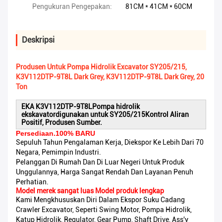
Pengukuran Pengepakan:
81CM * 41CM * 60CM
Deskripsi
Produsen Untuk Pompa Hidrolik Excavator SY205/215,
K3V112DTP-9T8L Dark Grey, K3V112DTP-9T8L Dark Grey, 20
Ton
EKA K3V112DTP-9T8L
Pompa hidrolik
ekskavator
digunakan untuk SY205/215
Kontrol Aliran
Positif, Produsen Sumber.
Persediaan.100% BARU
Sepuluh Tahun Pengalaman Kerja, Diekspor Ke Lebih Dari 70
Negara, Pemimpin Industri.
Pelanggan Di Rumah Dan Di Luar Negeri Untuk Produk
Unggulannya, Harga Sangat Rendah Dan Layanan Penuh
Perhatian.
Model merek sangat luas Model produk lengkap
​Kami Mengkhususkan Diri Dalam Ekspor Suku Cadang
Crawler Excavator, Seperti Swing Motor, Pompa Hidrolik,
Katup Hidrolik, Regulator, Gear Pump, Shaft Drive, Ass'y