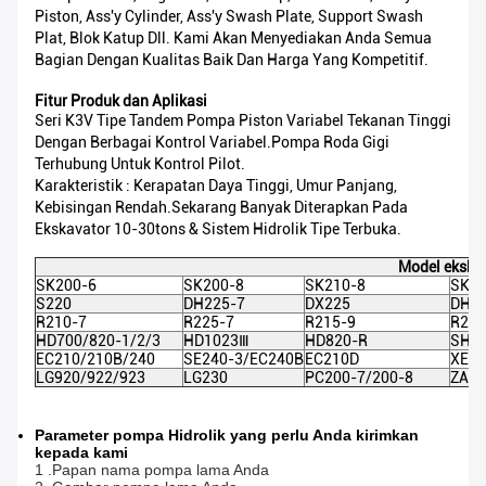
Piston, Ass'y Cylinder, Ass'y Swash Plate, Support Swash
Plat, Blok Katup Dll. Kami Akan Menyediakan Anda Semua
Bagian Dengan Kualitas Baik Dan Harga Yang Kompetitif.
Fitur Produk dan Aplikasi
Seri K3V Tipe Tandem Pompa Piston Variabel Tekanan Tinggi
Dengan Berbagai Kontrol Variabel.Pompa Roda Gigi
Terhubung Untuk Kontrol Pilot.
Karakteristik : Kerapatan Daya Tinggi, Umur Panjang,
Kebisingan Rendah.Sekarang Banyak Diterapkan Pada
Ekskavator 10-30tons & Sistem Hidrolik Tipe Terbuka.
Model ekska
SK200-6
SK200-8
SK210-8
SK23
S220
DH225-7
DX225
DH22
R210-7
R225-7
R215-9
R215
HD700/820-1/2/3
HD1023Ⅲ
HD820-R
SH20
EC210/210B/240
SE240-3/EC240B
EC210D
XE21
LG920/922/923
LG230
PC200-7/200-8
ZAX
Parameter pompa Hidrolik yang perlu Anda kirimkan
kepada kami
1 .Papan nama pompa lama Anda