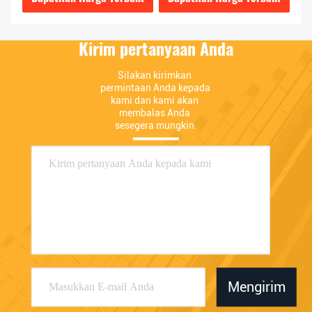
Kirim pertanyaan Anda
Silakan kirimkan 
permintaan Anda kepada 
kami dan kami akan 
membalas Anda 
sesegera mungkin.
Mengirim