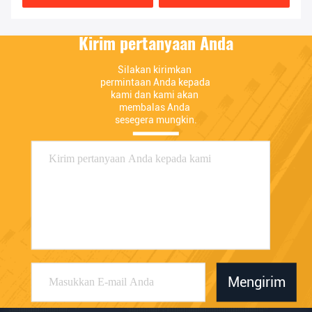
Kirim pertanyaan Anda
Silakan kirimkan 
permintaan Anda kepada 
kami dan kami akan 
membalas Anda 
sesegera mungkin.
Mengirim