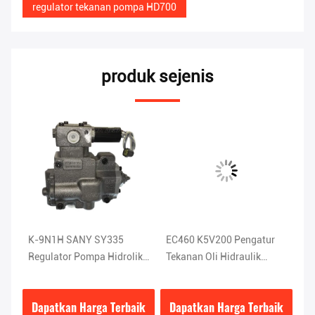
regulator tekanan pompa HD700
produk sejenis
ik
K-9N1H SANY SY335
EC460 K5V200 Pengatur
Pe
Regulator Pompa Hidrolik
Tekanan Oli Hidraulik
H-
0
Efisiensi Tinggi
8.1KG
ab
Gu
ik
Dapatkan Harga Terbaik
Dapatkan Harga Terbaik
D