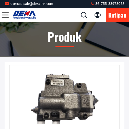
oversea.sale@deka-hk.com
86-755-33978058
Kutipan
Produk