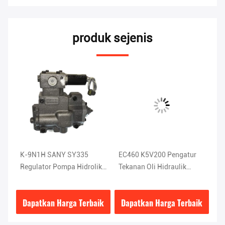
produk sejenis
ik
K-9N1H SANY SY335
EC460 K5V200 Pengatur
Pe
Regulator Pompa Hidrolik
Tekanan Oli Hidraulik
H-
0
Efisiensi Tinggi
8.1KG
ab
Gu
ik
Dapatkan Harga Terbaik
Dapatkan Harga Terbaik
D