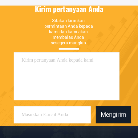
Kirim pertanyaan Anda
Silakan kirimkan 
permintaan Anda kepada 
kami dan kami akan 
membalas Anda 
sesegera mungkin.
Mengirim