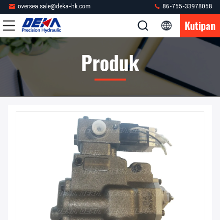
oversea.sale@deka-hk.com
86-755-33978058
Kutipan
Produk