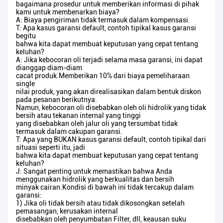
bagaimana prosedur untuk memberikan informasi di pihak
kami untuk membenarkan biaya?
A: Biaya pengiriman tidak termasuk dalam kompensasi.
T: Apa kasus garansi default, contoh tipikal kasus garansi
begitu
bahwa kita dapat membuat keputusan yang cepat tentang
keluhan?
A: Jika kebocoran oli terjadi selama masa garansi, ini dapat
dianggap diam-diam
cacat produk.Memberikan 10% dari biaya pemeliharaan
single
nilai produk, yang akan direalisasikan dalam bentuk diskon
pada pesanan berikutnya.
Namun, kebocoran oli disebabkan oleh oli hidrolik yang tidak
bersih atau tekanan internal yang tinggi
yang disebabkan oleh jalur oli yang tersumbat tidak
termasuk dalam cakupan garansi.
T: Apa yang BUKAN kasus garansi default, contoh tipikal dari
situasi seperti itu, jadi
bahwa kita dapat membuat keputusan yang cepat tentang
keluhan?
J: Sangat penting untuk memastikan bahwa Anda
menggunakan hidrolik yang berkualitas dan bersih
minyak cairan.Kondisi di bawah ini tidak tercakup dalam
garansi:
1) Jika oli tidak bersih atau tidak dikosongkan setelah
pemasangan, kerusakan internal
disebabkan oleh penyumbatan Filter, dll, keausan suku