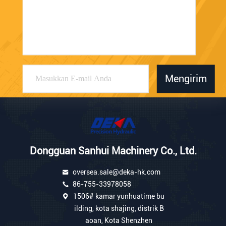
Mengirim
Dongguan Sanhui Machinery Co., Ltd.
oversea.sale@deka-hk.com
86-755-33978058
1506# kamar yunhuatime bu
ilding, kota shajing, distrik B
aoan, Kota Shenzhen