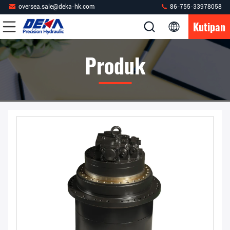
oversea.sale@deka-hk.com
86-755-33978058
Kutipan
Produk