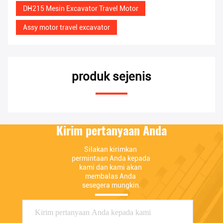
DH215 Mesin Excavator Travel Motor
Assy motor travel excavator
produk sejenis
Kirim pertanyaan Anda
Silakan kirimkan 
permintaan Anda kepada 
kami dan kami akan 
membalas Anda 
sesegera mungkin.