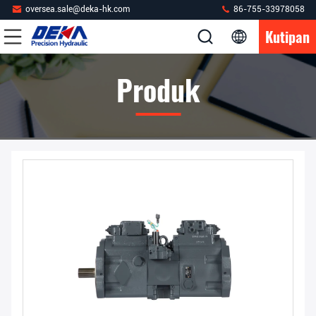
oversea.sale@deka-hk.com
86-755-33978058
Kutipan
Produk